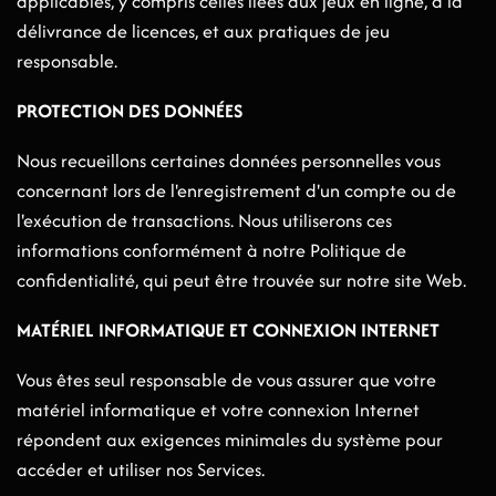
applicables, y compris celles liées aux jeux en ligne, à la
délivrance de licences, et aux pratiques de jeu
responsable.
PROTECTION DES DONNÉES
Nous recueillons certaines données personnelles vous
concernant lors de l'enregistrement d'un compte ou de
l'exécution de transactions. Nous utiliserons ces
informations conformément à notre Politique de
confidentialité, qui peut être trouvée sur notre site Web.
MATÉRIEL INFORMATIQUE ET CONNEXION INTERNET
Vous êtes seul responsable de vous assurer que votre
matériel informatique et votre connexion Internet
répondent aux exigences minimales du système pour
accéder et utiliser nos Services.