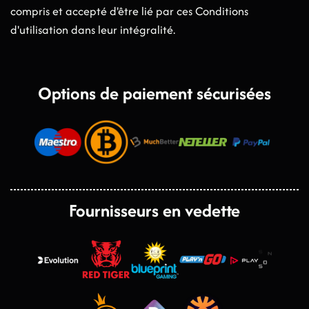
compris et accepté d'être lié par ces Conditions
d'utilisation dans leur intégralité.
Options de paiement sécurisées
Fournisseurs en vedette