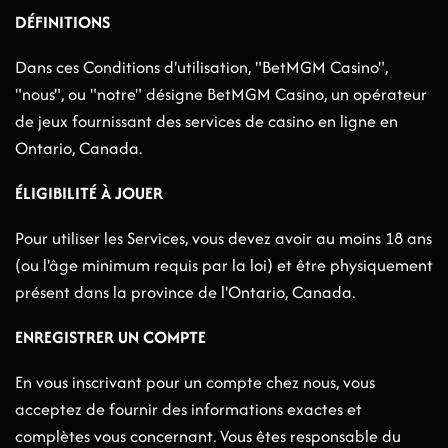
DÉFINITIONS
Dans ces Conditions d'utilisation, "BetMGM Casino",
"nous", ou "notre" désigne BetMGM Casino, un opérateur
de jeux fournissant des services de casino en ligne en
Ontario, Canada.
ÉLIGIBILITÉ À JOUER
Pour utiliser les Services, vous devez avoir au moins 18 ans
(ou l'âge minimum requis par la loi) et être physiquement
présent dans la province de l'Ontario, Canada.
ENREGISTRER UN COMPTE
En vous inscrivant pour un compte chez nous, vous
acceptez de fournir des informations exactes et
complètes vous concernant. Vous êtes responsable du